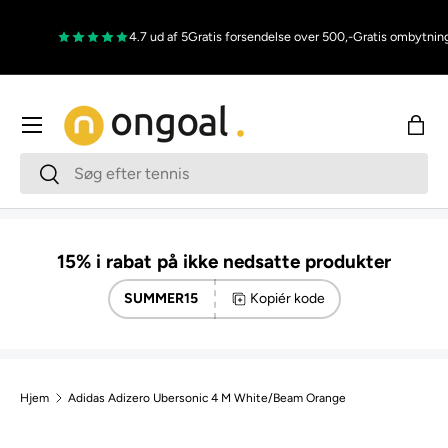
Gå til indhold
4.7 ud af 5
Gratis forsendelse over 500,-
Gratis ombytning
Menu
Indk
Søg
Søg
15% i rabat på ikke nedsatte produkter
SUMMER15
Kopiér kode
Hjem
Adidas Adizero Ubersonic 4 M White/Beam Orange