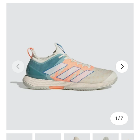
Tidligere
Næste
af
1
/
7