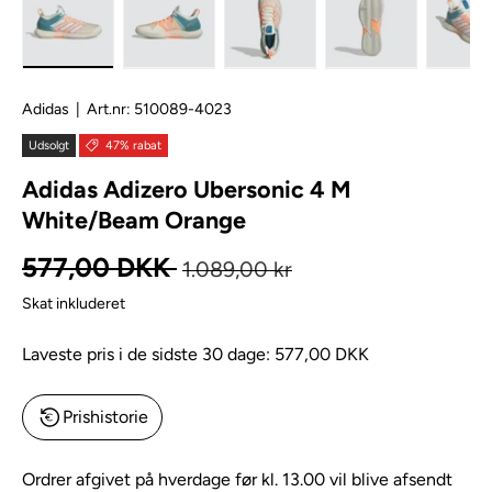
Adidas
|
Art.nr:
510089-4023
Udsolgt
47% rabat
Adidas Adizero Ubersonic 4 M
White/Beam Orange
Normal pris
Kampagnepris
577,00 DKK
1.089,00 kr
Skat inkluderet
Laveste pris i de sidste 30 dage:
577,00 DKK
Prishistorie
Ordrer afgivet på hverdage før kl. 13.00 vil blive afsendt