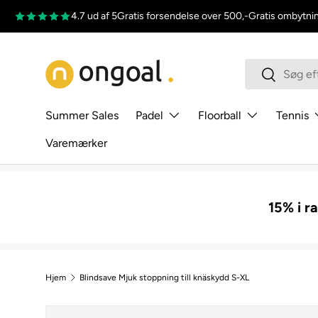
4.7 ud af 5
Gratis forsendelse over 500,-
Gratis ombytni
Gå til indhold
Søg
Søg
Summer Sales
Padel
Floorball
Tennis
Varemærker
15% i r
Hjem
Blindsave Mjuk stoppning till knäskydd S-XL