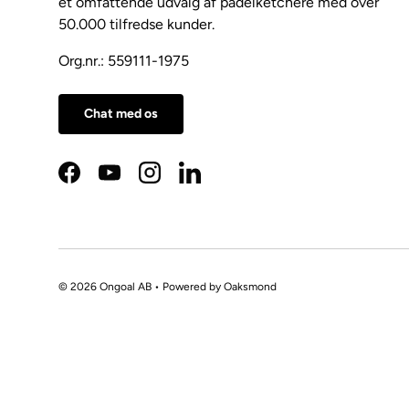
et omfattende udvalg af padelketchere med over
50.000 tilfredse kunder.
Org.nr.: 559111-1975
Chat med os
Facebook
YouTube
Instagram
LinkedIn
© 2026 Ongoal AB • Powered by
Oaksmond