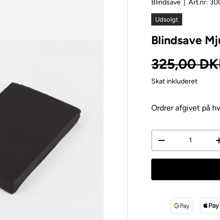
Blindsave
|
Art.nr:
30
Udsolgt
Blindsave Mj
Normal pri
325,00 D
Skat inkluderet
Ordrer afgivet på hv
Antal