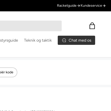
Racketguide
Kundeservice
Indkøbskur
Chat med os
styrsguide
Teknik og taktik
iér kode