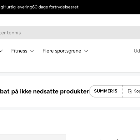
ng
Hurtig levering
60 dage fortrydelsesret
Fitness
Flere sportsgrene
Ud
abat på ikke nedsatte produkter
SUMMER15
Kop