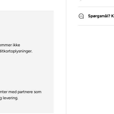
Spørgsmål? K
gemmer ikke
ditkortoplysninger.
genter med partnere som
g levering.