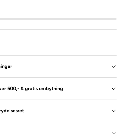
inger
over 500,- & gratis ombytning
rydelsesret