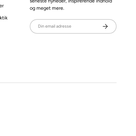
seneste nyheder, inspirerende indhold
er
og meget mere.
ktik
E-mail
Abonner