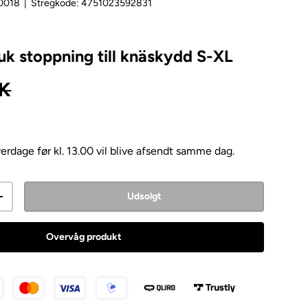
0018
|
Stregkode:
4751023592831
uk stoppning till knäskydd S-XL
s
KK
erdage før kl. 13.00 vil blive afsendt samme dag.
Udsolgt
Overvåg produkt