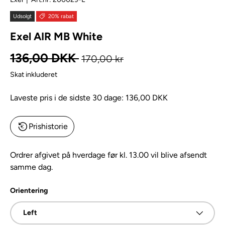
Udsolgt
20% rabat
Exel AIR MB White
Normal pris
Kampagnepris
136,00 DKK
170,00 kr
Skat inkluderet
Laveste pris i de sidste 30 dage:
136,00 DKK
Prishistorie
Ordrer afgivet på hverdage før kl. 13.00 vil blive afsendt
samme dag.
Orientering
Left