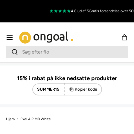
Gå til indhold
4.8 ud af 5
Gratis forsendelse over 500
Menu
Indk
Søg
Søg
15% i rabat på ikke nedsatte produkter
SUMMER15
Kopiér kode
Hjem
Exel AIR MB White