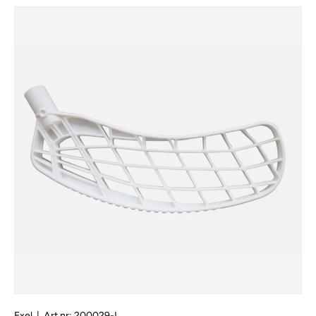
Exel
|
Art.nr:
200029-L