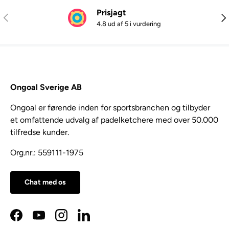
Prisjagt
Tidligere
Næ
4.8 ud af 5 i vurdering
Ongoal Sverige AB
Ongoal er førende inden for sportsbranchen og tilbyder
et omfattende udvalg af padelketchere med over 50.000
tilfredse kunder.
Org.nr.: 559111-1975
Chat med os
Facebook
YouTube
Instagram
LinkedIn