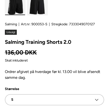
Salming
|
Art.nr:
900053-S
|
Stregkode:
7333049070127
Udsolgt
Salming Training Shorts 2.0
Normal pris
136,00 DKK
Skat inkluderet
Ordrer afgivet på hverdage før kl. 13.00 vil blive afsendt
samme dag.
Størrelse
S