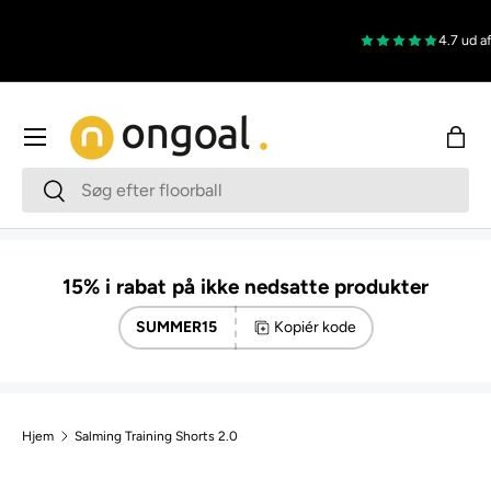
Gå til indhold
4.7 ud af
Menu
Indk
Søg
Søg
15% i rabat på ikke nedsatte produkter
SUMMER15
Kopiér kode
Hjem
Salming Training Shorts 2.0