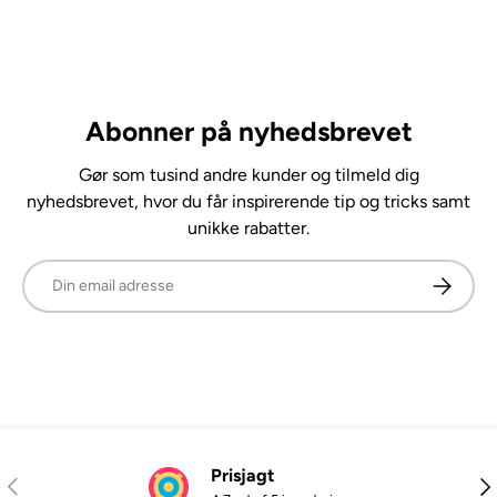
Abonner på nyhedsbrevet
Gør som tusind andre kunder og tilmeld dig
nyhedsbrevet, hvor du får inspirerende tip og tricks samt
unikke rabatter.
E-mail
Abonner
Prisjagt
Tidligere
Næ