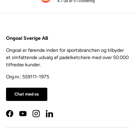
4.7 ud af 5 i vurdering
Ongoal Sverige AB
Ongoal er førende inden for sportsbranchen og tilbyder
et omfattende udvalg af padelketchere med over 50.000
tilfredse kunder.
Org.nr.: 559111-1975
Chat med os
Facebook
YouTube
Instagram
LinkedIn