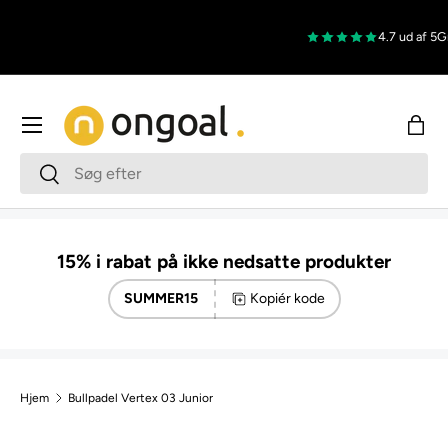
Gå til indhold
4.7 ud af 5
Gra
Menu
Indk
Søg
Søg
15% i rabat på ikke nedsatte produkter
SUMMER15
Kopiér kode
Hjem
Bullpadel Vertex 03 Junior