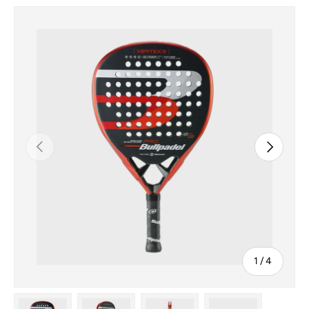
Tidligere
Næste
af
1
/
4