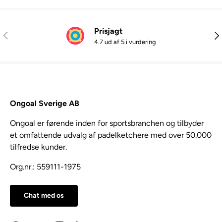
Prisjagt
Tidligere
Næ
4.7 ud af 5 i vurdering
Ongoal Sverige AB
Ongoal er førende inden for sportsbranchen og tilbyder
et omfattende udvalg af padelketchere med over 50.000
tilfredse kunder.
Org.nr.: 559111-1975
Chat med os