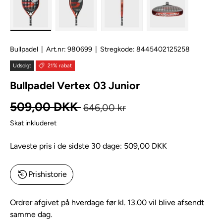
Bullpadel
|
Art.nr:
980699
|
Stregkode:
8445402125258
Udsolgt
21% rabat
Bullpadel Vertex 03 Junior
Normal pris
Kampagnepris
509,00 DKK
646,00 kr
Skat inkluderet
Laveste pris i de sidste 30 dage:
509,00 DKK
Prishistorie
Ordrer afgivet på hverdage før kl. 13.00 vil blive afsendt
samme dag.