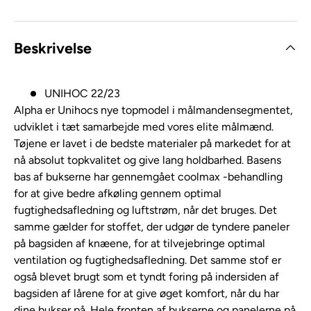
Beskrivelse
UNIHOC 22/23
Alpha er Unihocs nye topmodel i målmandensegmentet,
udviklet i tæt samarbejde med vores elite målmænd.
Tøjene er lavet i de bedste materialer på markedet for at
nå absolut topkvalitet og give lang holdbarhed. Basens
bas af bukserne har gennemgået coolmax -behandling
for at give bedre afkøling gennem optimal
fugtighedsafledning og luftstrøm, når det bruges. Det
samme gælder for stoffet, der udgør de tyndere paneler
på bagsiden af ​​knæene, for at tilvejebringe optimal
ventilation og fugtighedsafledning. Det samme stof er
også blevet brugt som et tyndt foring på indersiden af ​​
bagsiden af ​​lårene for at give øget komfort, når du har
dine bukser på. Hele fronten af ​​bukserne og panelerne på