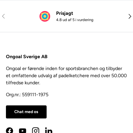
Prisjagt
Tidligere
Næ
4.8 ud af 5 i vurdering
Ongoal Sverige AB
Ongoal er førende inden for sportsbranchen og tilbyder
et omfattende udvalg af padelketchere med over 50.000
tilfredse kunder.
Org.nr.: 559111-1975
Chat med os