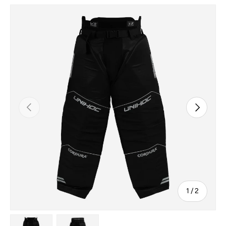
Tidligere
Næste
af
1
/
2