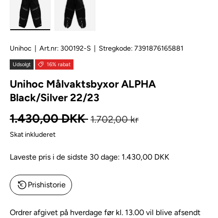
Unihoc
|
Art.nr:
300192-S
|
Stregkode:
7391876165881
Udsolgt
16% rabat
Unihoc Målvaktsbyxor ALPHA
Black/Silver 22/23
Normal pris
Kampagnepris
1.430,00 DKK
1.702,00 kr
Skat inkluderet
Laveste pris i de sidste 30 dage:
1.430,00 DKK
Prishistorie
Ordrer afgivet på hverdage før kl. 13.00 vil blive afsendt