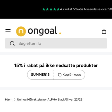
Gå til indhold
4.7 ud af 5
Gratis forsendelse over 500
Menu
Indk
Søg
Søg
15% i rabat på ikke nedsatte produkter
SUMMER15
Kopiér kode
Hjem
Unihoc Målvaktsbyxor ALPHA Black/Silver 22/23