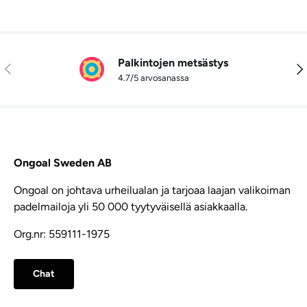
Palkintojen metsästys
Edellinen
Seu
4.7/5 arvosanassa
Ongoal Sweden AB
Ongoal on johtava urheilualan ja tarjoaa laajan valikoiman
padelmailoja yli 50 000 tyytyväisellä asiakkaalla.
Org.nr: 559111-1975
Chat