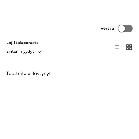
Vertaa
Lajitteluperuste
Lista
VERK
Eniten myydyt
Tuotteita ei löytynyt