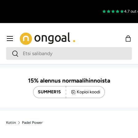
Siirry sisältöön
4.7 out 
Valikko
Osto
Haku
Haku
15% alennus normaalihinnoista
SUMMER15
Kopioi koodi
Kotiin
Padel Power