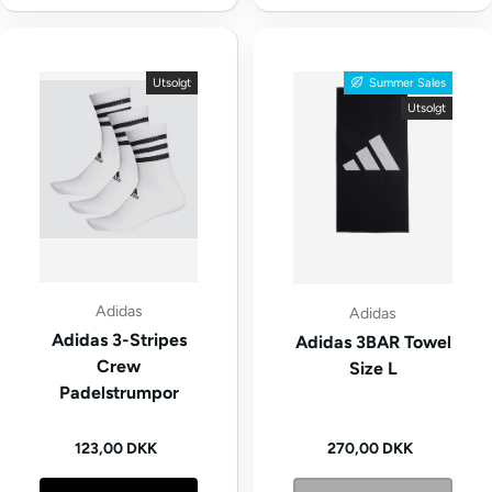
Utsolgt
Summer Sales
Utsolgt
Adidas
Adidas
Adidas 3-Stripes
Adidas 3BAR Towel
Crew
Size L
Padelstrumpor
Vanlig pris
Vanlig pris
123,00 DKK
270,00 DKK