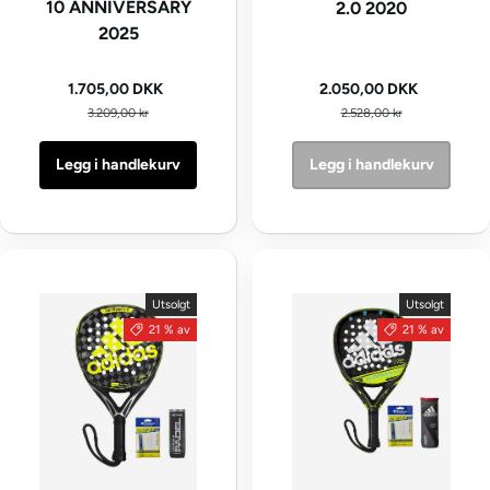
10 ANNIVERSARY
2.0 2020
2025
Kampanjepris
Kampanjepris
1.705,00 DKK
2.050,00 DKK
Vanlig pris
Vanlig pris
3.209,00 kr
2.528,00 kr
Legg i handlekurv
Legg i handlekurv
Utsolgt
Utsolgt
21 % av
21 % av