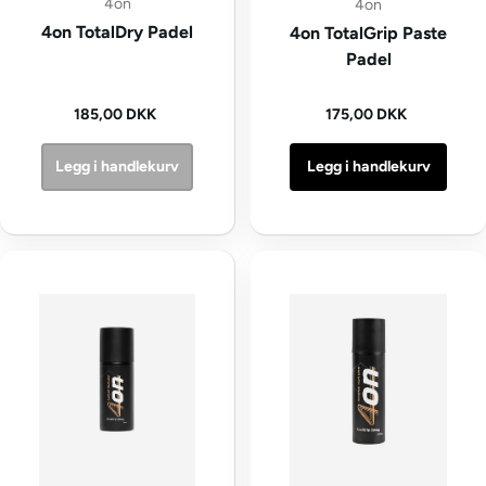
4on
4on
4on TotalDry Padel
4on TotalGrip Paste
Padel
Vanlig pris
Vanlig pris
185,00 DKK
175,00 DKK
Legg i handlekurv
Legg i handlekurv