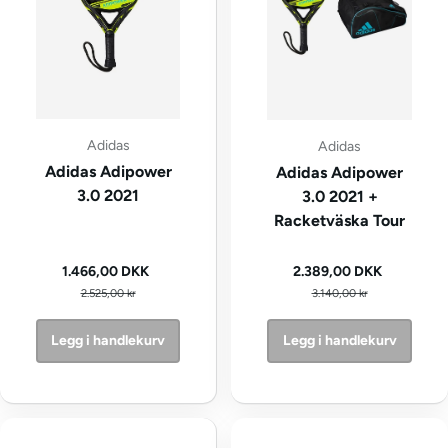
Adidas
Adidas
Adidas Adipower
Adidas Adipower
3.0 2021
3.0 2021 +
Racketväska Tour
Kampanjepris
Kampanjepris
1.466,00 DKK
2.389,00 DKK
Vanlig pris
Vanlig pris
2.525,00 kr
3.140,00 kr
Legg i handlekurv
Legg i handlekurv