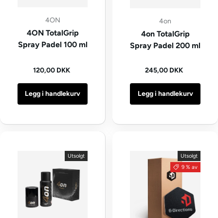
4ON
4on
4ON TotalGrip
4on TotalGrip
Spray Padel 100 ml
Spray Padel 200 ml
Vanlig pris
Vanlig pris
120,00 DKK
245,00 DKK
Legg i handlekurv
Legg i handlekurv
Utsolgt
Utsolgt
9 % av