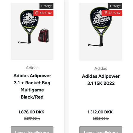
Utsolgt
Utsolgt
43 % av
48 % av
Adidas
Adidas
Adidas Adipower
Adidas Adipower
3.1 + Racket Bag
3.1 15K 2022
Multigame
Black/Red
Kampanjepris
Kampanjepris
1.876,00 DKK
1.312,00 DKK
Vanlig pris
Vanlig pris
3.277,00 kr
2.525,00 kr
Legg i handlekurv
Legg i handlekurv