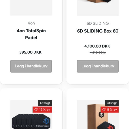
4on
6D SLIDING
4on TotalSpin
6D SLIDING Box 60
Padel
Kampanjepris
4.100,00 DKK
Vanlig pris
Vanlig pris
395,00 DKK
4.510,00 kr
Legg i handlekurv
Legg i handlekurv
Utsolgt
Utsolgt
15 % av
8 % av