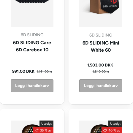
6D SLIDING
6D SLIDING
6D SLIDING Care
6D SLIDING Mini
6D Carebox 10
White 60
Kampanjepris
1.503,00 DKK
Vanlig pris
Vanlig pris
Kampanjepris
991,00 DKK
1.161,00 kr
1.640,00 kr
Legg i handlekurv
Legg i handlekurv
Utsolgt
Utsolgt
35 % av
40 % av