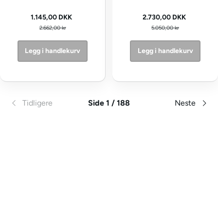
Kampanjepris
Kampanjepris
1.145,00 DKK
2.730,00 DKK
Vanlig pris
Vanlig pris
2.662,00 kr
5.050,00 kr
Legg i handlekurv
Legg i handlekurv
Tidligere
Side 1 / 188
Neste