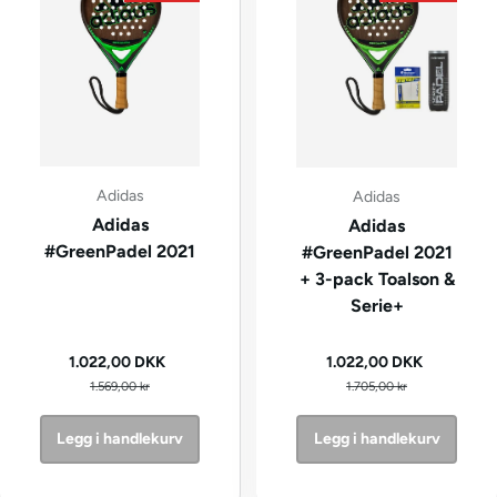
Adidas
Adidas
Adidas
Adidas
#GreenPadel 2021
#GreenPadel 2021
+ 3-pack Toalson &
Serie+
Kampanjepris
Kampanjepris
1.022,00 DKK
1.022,00 DKK
Vanlig pris
Vanlig pris
1.569,00 kr
1.705,00 kr
Legg i handlekurv
Legg i handlekurv