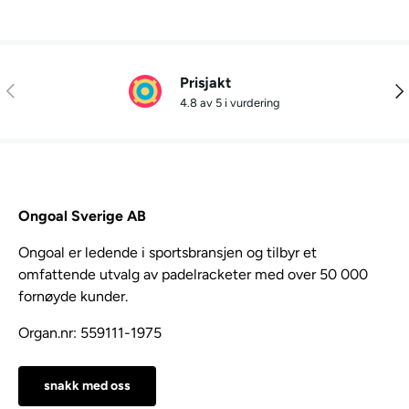
Prisjakt
Tidligere
Nes
4.8 av 5 i vurdering
Ongoal Sverige AB
Ongoal er ledende i sportsbransjen og tilbyr et
omfattende utvalg av padelracketer med over 50 000
fornøyde kunder.
Organ.nr: 559111-1975
snakk med oss