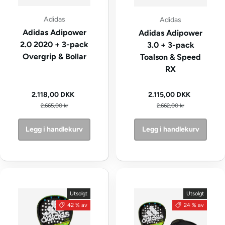
Adidas
Adidas
Adidas Adipower
Adidas Adipower
2.0 2020 + 3-pack
3.0 + 3-pack
Overgrip & Bollar
Toalson & Speed
RX
Kampanjepris
Kampanjepris
2.118,00 DKK
2.115,00 DKK
Vanlig pris
Vanlig pris
2.665,00 kr
2.662,00 kr
Legg i handlekurv
Legg i handlekurv
Utsolgt
Utsolgt
42 % av
24 % av