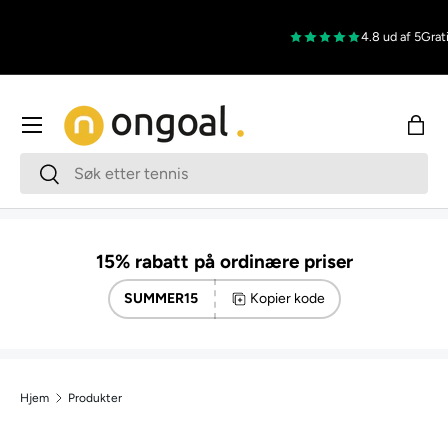
Hopp til innholdet
4.8 ud af 5
Gratis 
Meny
Han
Søk
Søk
15% rabatt på ordinære priser
SUMMER15
Kopier kode
Hjem
Produkter