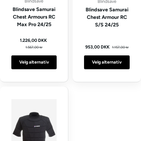
Blindsave
Blindsave
Blindsave Samurai
Blindsave Samurai
Chest Armours RC
Chest Armour RC
Max Pro 24/25
S/S 24/25
Kampanjepris
1.226,00 DKK
Vanlig pris
Vanlig pris
Kampanjepris
953,00 DKK
1.567,00 kr
1.157,00 kr
Velg alternativ
Velg alternativ