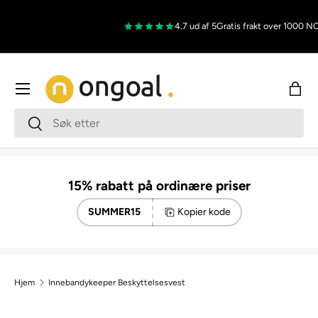
Hopp til innholdet
4.7 ud af 5
Gratis frakt over 1000 N
Meny
Han
Søk
Søk
15% rabatt på ordinære priser
SUMMER15
Kopier kode
Hjem
Innebandykeeper Beskyttelsesvest