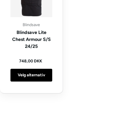
Blindsave
Blindsave Lite
Chest Armour S/S
24/25
Vanlig pris
748,00 DKK
Velg alternativ