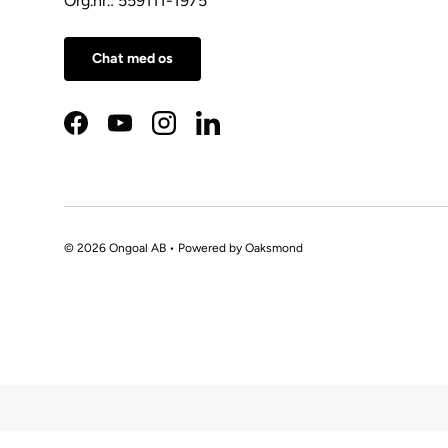
Org.nr.: 559111-1975
Chat med os
Facebook
YouTube
Instagram
LinkedIn
© 2026 Ongoal AB • Powered by
Oaksmond