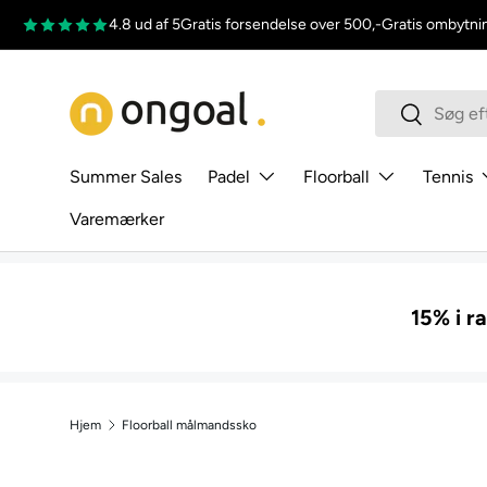
4.8 ud af 5
Gratis forsendelse over 500,-
Gratis ombytni
Gå til indhold
Søg
Søg
Summer Sales
Padel
Floorball
Tennis
Varemærker
15% i r
Hjem
Floorball målmandssko