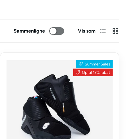
Liste
GRID
Sammenligne
Vis som
Summer Sales
Op til 13% rabat