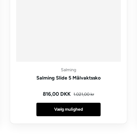
Salming
Salming Slide 5 Målvaktssko
Kampagnepris
Normal pris
816,00 DKK
1.021,00 kr
Vælg mulighed