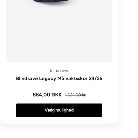
Blindsave
Blindsave Legacy Målvaktsskor 24/25
Kampagnepris
Normal pris
884,00 DKK
1.021,00 kr
Vælg mulighed