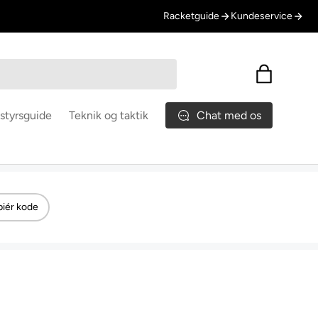
Racketguide
Kundeservice
Indkøbskur
Chat med os
styrsguide
Teknik og taktik
iér kode