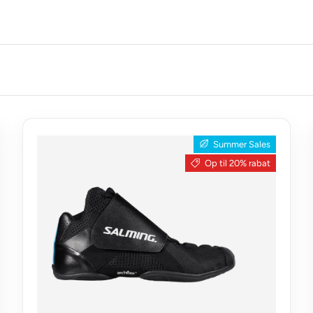
Summer Sales
Op til 20% rabat