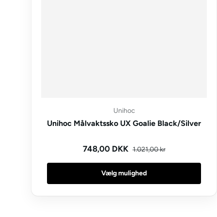
Unihoc
Unihoc Målvaktssko UX Goalie Black/Silver
Kampagnepris
Normal pris
748,00 DKK
1.021,00 kr
Vælg mulighed