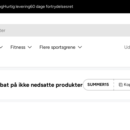
ng
Hurtig levering
60 dage fortrydelsesret
Fitness
Flere sportsgrene
Ud
abat på ikke nedsatte produkter
SUMMER15
Kop