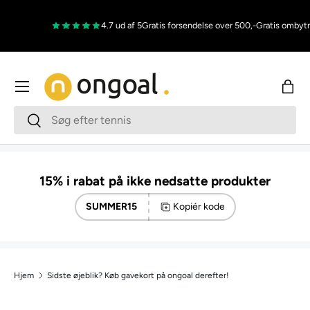
Gå til indhold
4.7 ud af 5
Gratis forsendelse over 500,-
Gratis ombytn
Menu
Indk
Søg
Søg
15% i rabat på ikke nedsatte produkter
SUMMER15
Kopiér kode
Hjem
Sidste øjeblik? Køb gavekort på ongoal derefter!