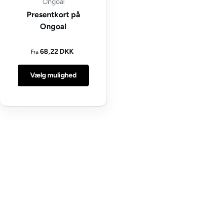
Ongoal
Presentkort på
Ongoal
Normal pris
68,22 DKK
Fra
Vælg mulighed