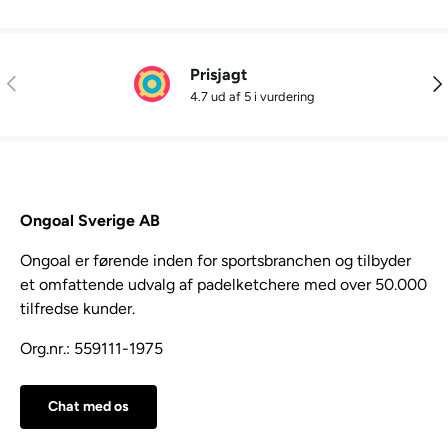
Prisjagt
Tidligere
Næ
4.7 ud af 5 i vurdering
Ongoal Sverige AB
Ongoal er førende inden for sportsbranchen og tilbyder
et omfattende udvalg af padelketchere med over 50.000
tilfredse kunder.
Org.nr.: 559111-1975
Chat med os