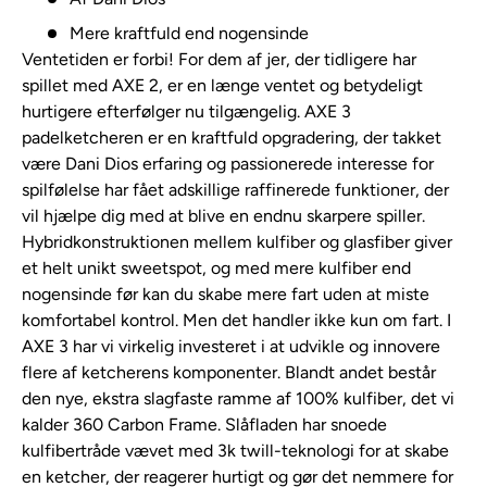
Mere kraftfuld end nogensinde
Ventetiden er forbi! For dem af jer, der tidligere har
spillet med AXE 2, er en længe ventet og betydeligt
hurtigere efterfølger nu tilgængelig. AXE 3
padelketcheren er en kraftfuld opgradering, der takket
være Dani Dios erfaring og passionerede interesse for
spilfølelse har fået adskillige raffinerede funktioner, der
vil hjælpe dig med at blive en endnu skarpere spiller.
Hybridkonstruktionen mellem kulfiber og glasfiber giver
et helt unikt sweetspot, og med mere kulfiber end
nogensinde før kan du skabe mere fart uden at miste
komfortabel kontrol. Men det handler ikke kun om fart. I
AXE 3 har vi virkelig investeret i at udvikle og innovere
flere af ketcherens komponenter. Blandt andet består
den nye, ekstra slagfaste ramme af 100% kulfiber, det vi
kalder 360 Carbon Frame. Slåfladen har snoede
kulfibertråde vævet med 3k twill-teknologi for at skabe
en ketcher, der reagerer hurtigt og gør det nemmere for