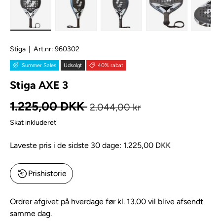
Stiga
|
Art.nr:
960302
Summer Sales
Udsolgt
40% rabat
Stiga AXE 3
Normal pris
Kampagnepris
1.225,00 DKK
2.044,00 kr
Skat inkluderet
Laveste pris i de sidste 30 dage:
1.225,00 DKK
Prishistorie
Ordrer afgivet på hverdage før kl. 13.00 vil blive afsendt
samme dag.