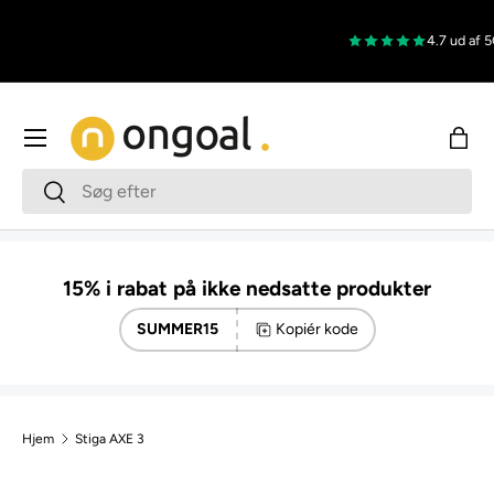
Gå til indhold
4.7 ud af 5
G
Menu
Indk
Søg
Søg
15% i rabat på ikke nedsatte produkter
SUMMER15
Kopiér kode
Hjem
Stiga AXE 3