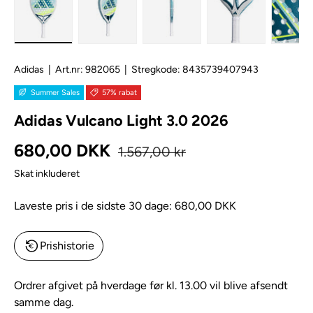
Adidas
|
Art.nr:
982065
|
Stregkode:
8435739407943
Summer Sales
57% rabat
Adidas Vulcano Light 3.0 2026
Normal pris
Kampagnepris
680,00 DKK
1.567,00 kr
Skat inkluderet
Laveste pris i de sidste 30 dage:
680,00 DKK
Prishistorie
Ordrer afgivet på hverdage før kl. 13.00 vil blive afsendt
samme dag.