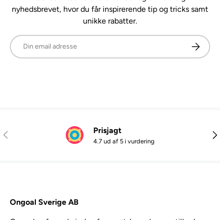
nyhedsbrevet, hvor du får inspirerende tip og tricks samt
unikke rabatter.
E-mail
Abonner
Prisjagt
Tidligere
Næ
4.7 ud af 5 i vurdering
Ongoal Sverige AB