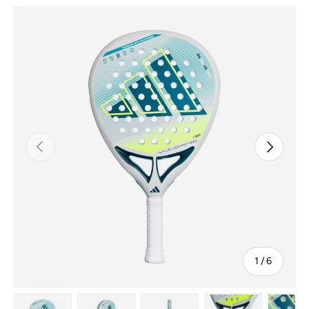
Tidligere
Næste
af
1
/
6