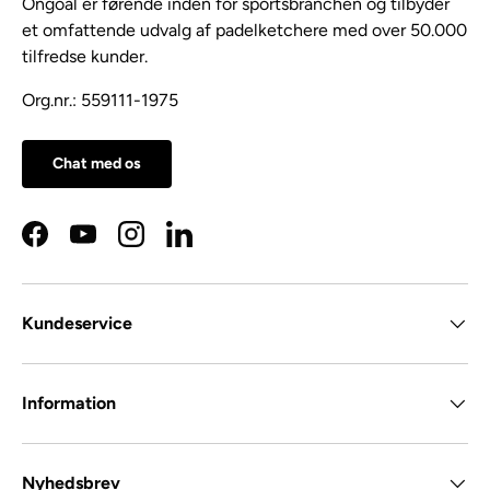
Ongoal er førende inden for sportsbranchen og tilbyder
et omfattende udvalg af padelketchere med over 50.000
tilfredse kunder.
Org.nr.: 559111-1975
Chat med os
Facebook
YouTube
Instagram
LinkedIn
Kundeservice
Information
Nyhedsbrev