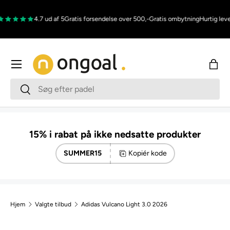
Gå til indhold
4.7 ud af 5
Gratis forsendelse over 500,-
Gratis ombytning
Hurtig lever
Menu
Indk
Søg
Søg
15% i rabat på ikke nedsatte produkter
SUMMER15
Kopiér kode
Hjem
Valgte tilbud
Adidas Vulcano Light 3.0 2026