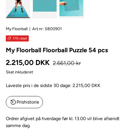
My Floorball
|
Art.nr:
S800901
17% rabat
My Floorball Floorball Puzzle 54 pcs
Normal pris
Kampagnepris
2.215,00 DKK
2.661,00 kr
Skat inkluderet
Laveste pris i de sidste 30 dage:
2.215,00 DKK
Prishistorie
Ordrer afgivet på hverdage før kl. 13.00 vil blive afsendt
samme dag.