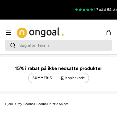
Gå til indhold
4.7 ud af 5
Gratis
Menu
Indk
Søg
Søg
15% i rabat på ikke nedsatte produkter
SUMMER15
Kopiér kode
Hjem
My Floorball Floorball Puzzle 54 pcs