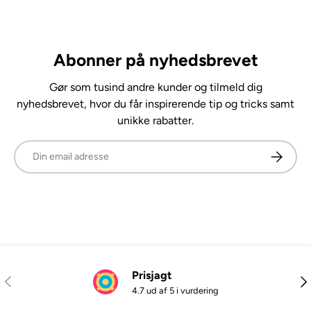
Abonner på nyhedsbrevet
Gør som tusind andre kunder og tilmeld dig
nyhedsbrevet, hvor du får inspirerende tip og tricks samt
unikke rabatter.
E-mail
Abonner
Prisjagt
Tidligere
Næ
4.7 ud af 5 i vurdering